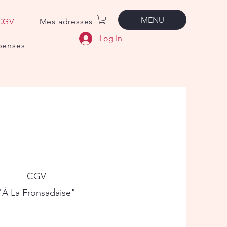
MENU
CGV
Mes adresses
Log In
penses
CGV
"À La Fronsadaise"