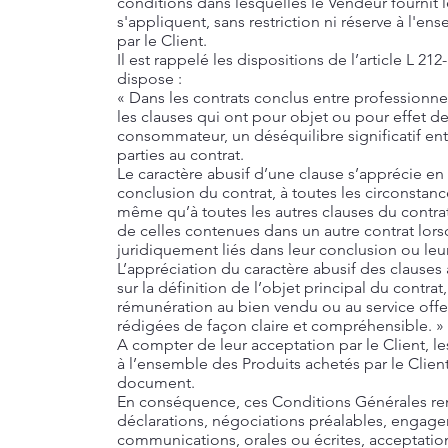
conditions dans lesquelles le Vendeur fournit le
s'appliquent, sans restriction ni réserve à l'en
par le Client.
Il est rappelé les dispositions de l’article L 
dispose :
« Dans les contrats conclus entre professionn
les clauses qui ont pour objet ou pour effet d
consommateur, un déséquilibre significatif entr
parties au contrat.
Le caractère abusif d’une clause s’apprécie en
conclusion du contrat, à toutes les circonstan
même qu’à toutes les autres clauses du contrat
de celles contenues dans un autre contrat lors
juridiquement liés dans leur conclusion ou leu
L’appréciation du caractère abusif des clauses
sur la définition de l’objet principal du contrat
rémunération au bien vendu ou au service offer
rédigées de façon claire et compréhensible. »
A compter de leur acceptation par le Client, l
à l’ensemble des Produits achetés par le Client
document.
En conséquence, ces Conditions Générales re
déclarations, négociations préalables, engage
communications, orales ou écrites, acceptatio